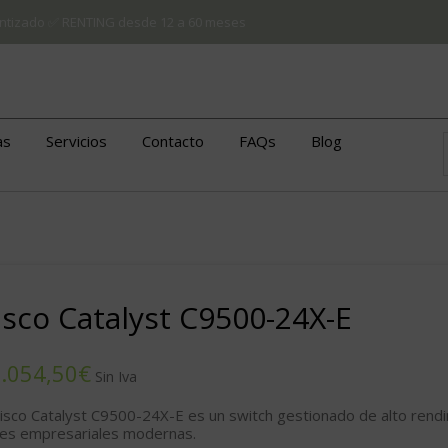
arantizado ✅ RENTING desde 12 a 60 meses
as
Servicios
Contacto
FAQs
Blog
isco Catalyst C9500-24X-E
€
Cisco Catalyst C9500-24X-E
es un switch gestionado de alto rend
es empresariales modernas.