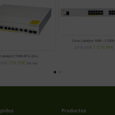
Cisco Catalyst 1000 – C1000
1.079,99
€
2.975,00
€
 Catalyst C1000-8T-E-2G-L
299,99
€
,00
€
ápidos
Productos