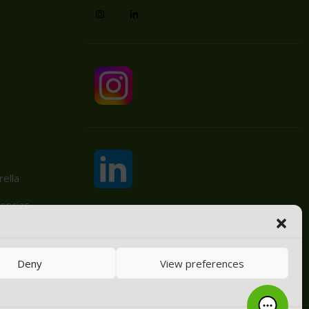
ella
encias
Deny
View preferences