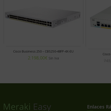
Cisco Business 250 – CBS250-48FP-4X-EU
Cisco
€
743
Enlaces R