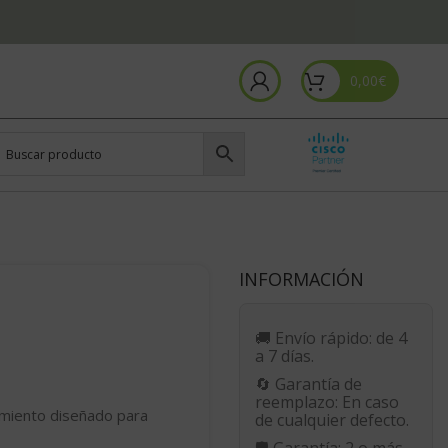
0,00
€
INFORMACIÓN
🚚
Envío rápido:
de 4
a 7 días.
🔄
Garantía de
reemplazo:
En caso
imiento diseñado para
de cualquier defecto.
🛡️
Garantía:
2 o más