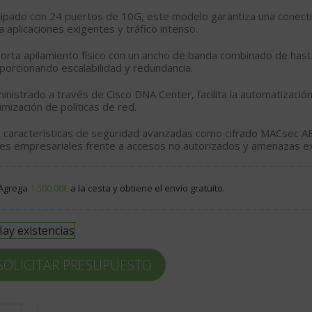
ipado con
24 puertos de 10G
, este modelo garantiza una conecti
a aplicaciones exigentes y tráfico intenso.
porta
apilamiento físico
con un ancho de banda combinado de has
porcionando escalabilidad y redundancia.
inistrado a través de
Cisco DNA Center
, facilita la automatizació
imización de políticas de red.
 características de seguridad avanzadas como
cifrado MACsec A
es empresariales frente a accesos no autorizados y amenazas e
Agrega
1.500,00
€
a la cesta y obtiene el envío gratuito.
ay existencias
SOLICITAR PRESUPUESTO