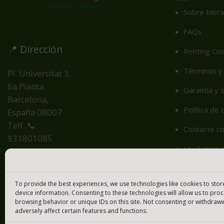
Sobre Mera
FAQs
📍 Dirección
Renting Cis
Términos y 
Pl. Universitat 3,
6a Planta
Garantía y 
Barcelona,
Política de
España
08007
Telf. 📞
Contacte c
931801085
Igualamos t
Cookie Poli
To provide the best experiences, we use technologies like cookies to sto
device information. Consenting to these technologies will allow us to pro
browsing behavior or unique IDs on this site. Not consenting or withdraw
adversely affect certain features and functions.