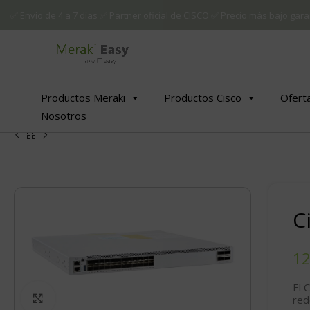
✅ Envío de 4 a 7 días ✅ Partner oficial de CISCO ✅ Precio más bajo g
Productos Meraki
Productos Cisco
Ofert
Nosotros
C
El 
Click to enlarge
red