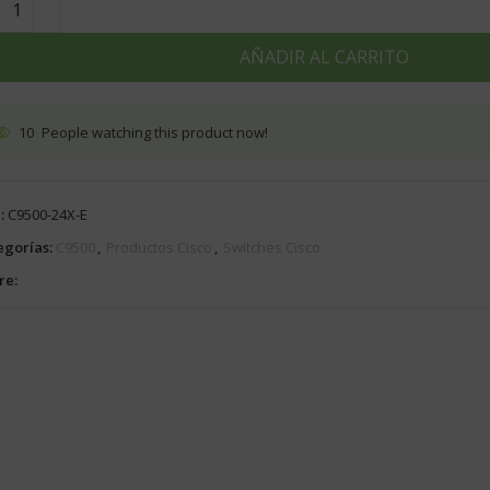
AÑADIR AL CARRITO
10
People watching this product now!
:
C9500-24X-E
egorías:
C9500
,
Productos Cisco
,
Switches Cisco
re: