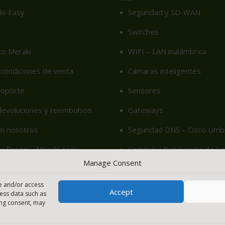
ki-Easy
Seguridad y SD-WAN
Switches
co Meraki
WIFI – LAN inalámbrica
condiciones de venta
Cámaras inteligentes
soporte
Sensores
 devoluciones y reembolsos
Gateways
on nosotros
Seguridad DNS – Cisco Umbr
u Precio – Meraki easy
Compra y Renovación de Lic
Manage Consent
cy (EU)
re and/or access
Accept
cess data such as
ing consent, may