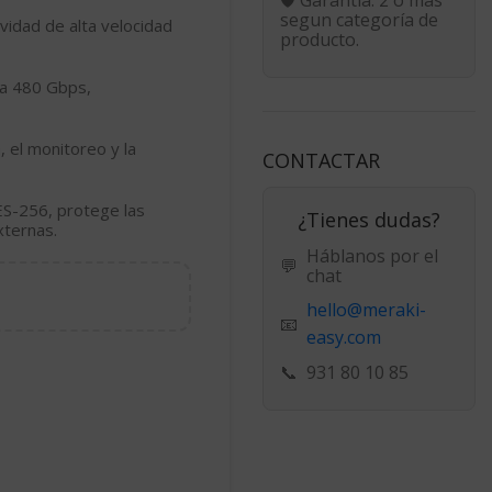
segun categoría de
vidad de alta velocidad
producto.
ta
480 Gbps
,
n, el monitoreo y la
CONTACTAR
ES-256
, protege las
¿Tienes dudas?
xternas.
Háblanos por el
💬
chat
hello@meraki-
📧
easy.com
📞
931 80 10 85