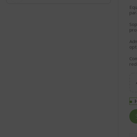
Equ
par
So
pro
Adm
opt
Con
red
H