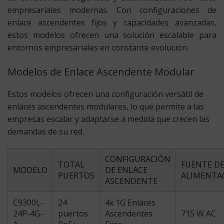
empresariales modernas. Con configuraciones de
enlace ascendentes fijos y capacidades avanzadas,
estos modelos ofrecen una solución escalable para
entornos empresariales en constante evolución.
Modelos de Enlace Ascendente Modular
Estos modelos ofrecen una configuración versátil de
enlaces ascendentes modulares, lo que permite a las
empresas escalar y adaptarse a medida que crecen las
demandas de su red.
CONFIGURACIÓN
TOTAL
FUENTE D
MODELO
DE ENLACE
PUERTOS
ALIMENTA
ASCENDENTE
C9300L-
24
4x 1G Enlaces
24P-4G-
puertos
Ascendentes
715 W AC