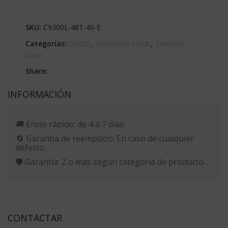
SKU:
C9300L-48T-4X-E
Categorías:
C9300
,
Productos Cisco
,
Switches
Cisco
Share:
INFORMACIÓN
🚚
Envío rápido:
de 4 a 7 días.
🔄
Garantía de reemplazo:
En caso de cualquier
defecto.
🛡️
Garantía:
2 o más segun categoría de producto.
CONTACTAR