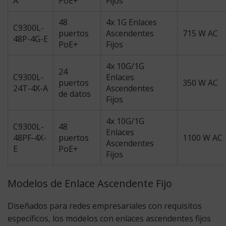
A
PoE+
Fijos
48
4x 1G Enlaces
C9300L-
puertos
Ascendentes
715 W AC
48P-4G-E
PoE+
Fijos
4x 10G/1G
24
C9300L-
Enlaces
puertos
350 W AC
24T-4X-A
Ascendentes
de datos
Fijos
4x 10G/1G
C9300L-
48
Enlaces
48PF-4X-
puertos
1100 W AC
Ascendentes
E
PoE+
Fijos
Modelos de Enlace Ascendente Fijo
Diseñados para redes empresariales con requisitos
específicos, los modelos con enlaces ascendentes fijos