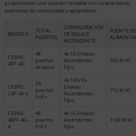
proporcionan una solución rentable con características
avanzadas de conectividad y apilamiento.
CONFIGURACIÓN
TOTAL
FUENTE D
MODELO
DE ENLACE
PUERTOS
ALIMENTA
ASCENDENTE
48
4x 1G Enlaces
C9300L-
puertos
Ascendentes
350 W AC
48T-4G
de datos
Fijos
4x 10G/1G
24
C9300L-
Enlaces
puertos
715 W AC
24P-4X-E
Ascendentes
PoE+
Fijos
C9300L-
48
4x 1G Enlaces
48PF-4G-
puertos
Ascendentes
1100 W AC
A
PoE+
Fijos