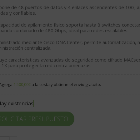
spone de
48 puertos de datos
y
4 enlaces ascendentes de 10G
, 
idas y confiables.
capacidad de
apilamiento físico
soporta hasta 8 switches conecta
banda combinado de
480 Gbps
, ideal para redes escalables.
inistrado mediante
Cisco DNA Center
, permite automatización, 
inistración centralizada.
luye características avanzadas de seguridad como
cifrado MACse
.1X para proteger la red contra amenazas.
Agrega
1.500,00
€
a la cesta y obtiene el envío gratuito.
ay existencias
SOLICITAR PRESUPUESTO