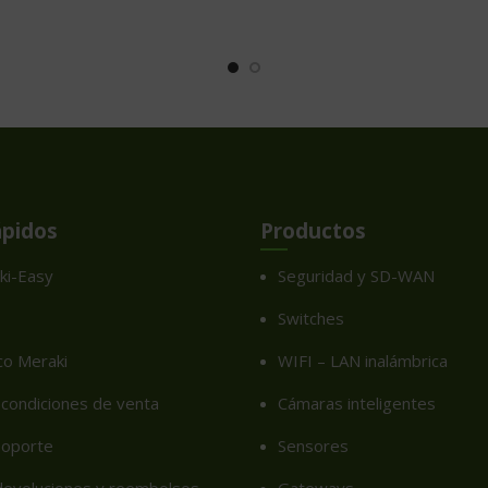
ápidos
Productos
ki-Easy
Seguridad y SD-WAN
Switches
co Meraki
WIFI – LAN inalámbrica
condiciones de venta
Cámaras inteligentes
soporte
Sensores
 devoluciones y reembolsos
Gateways