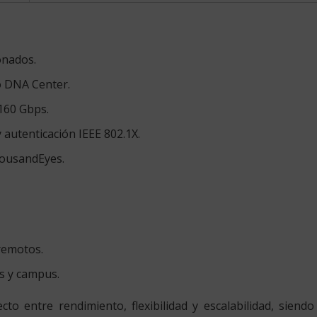
onados.
o DNA Center.
160 Gbps.
autenticación IEEE 802.1X.
housandEyes.
remotos.
es y campus.
ecto entre rendimiento, flexibilidad y escalabilidad, sien