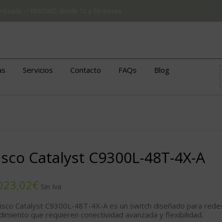
arantizado ✅ RENTING desde 12 a 60 meses
as
Servicios
Contacto
FAQs
Blog
isco Catalyst C9300L-48T-4X-A
€
Cisco Catalyst C9300L-48T-4X-A
es un switch diseñado para rede
dimiento que requieren conectividad avanzada y flexibilidad.