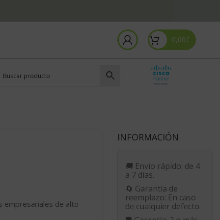
0,00
€
INFORMACIÓN
🚚
Envío rápido:
de 4
a 7 días.
🔄
Garantía de
reemplazo:
En caso
s empresariales de alto
de cualquier defecto.
🛡️
Garantía:
2 o más