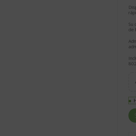
Di
ráp
Su 
de 
Adm
adm
Inc
802
H