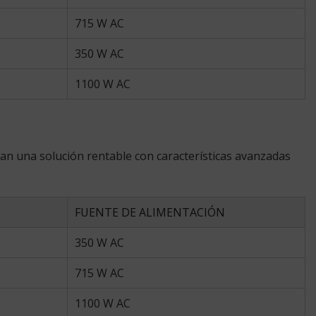
715 W AC
350 W AC
1100 W AC
an una solución rentable con características avanzadas
FUENTE DE ALIMENTACIÓN
350 W AC
715 W AC
1100 W AC