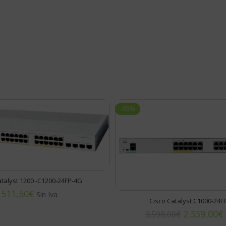
-35%
atalyst 1200 -C1200-24FP-4G
€
Cisco Catalyst C1000-24F
2.339,00
€
3.598,00
€