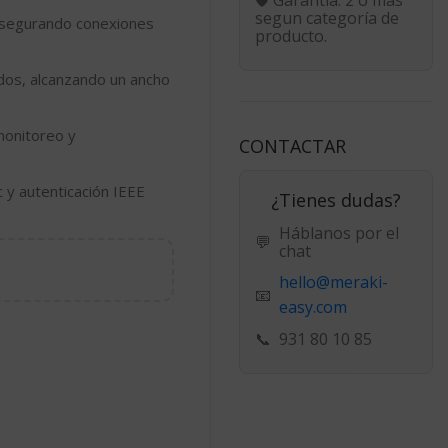
segun categoría de
asegurando conexiones
producto.
dos, alcanzando un ancho
monitoreo y
CONTACTAR
c
y autenticación IEEE
¿Tienes dudas?
Háblanos por el
💬
chat
hello@meraki-
📧
easy.com
📞
931 80 10 85