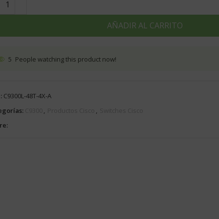
AÑADIR AL CARRITO
5
People watching this product now!
:
C9300L-48T-4X-A
egorías:
C9300
,
Productos Cisco
,
Switches Cisco
re: