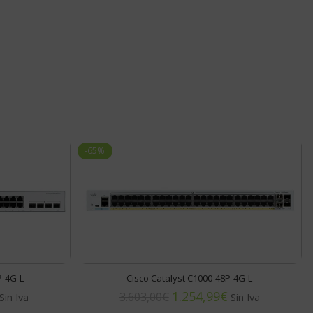
-65%
P-4G-L
Cisco Catalyst C1000-48P-4G-L
1.254,99
€
3.603,00
€