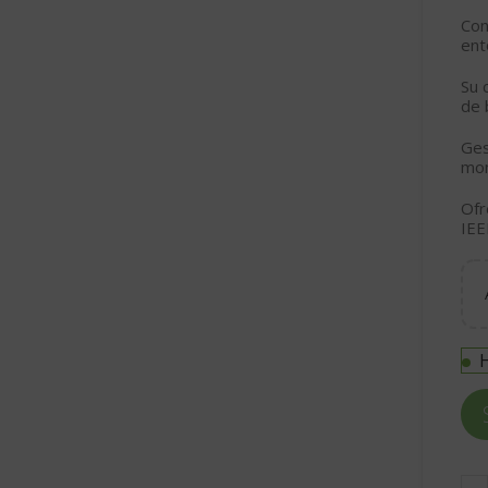
Co
ent
Su 
de 
Ges
mon
Ofr
IEE
H