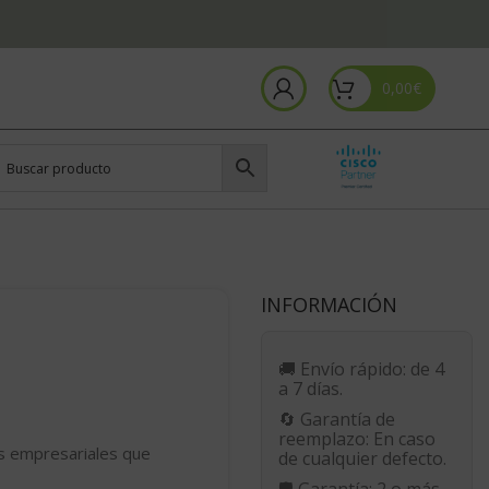
0,00
€
INFORMACIÓN
🚚
Envío rápido:
de 4
a 7 días.
🔄
Garantía de
reemplazo:
En caso
s empresariales que
de cualquier defecto.
🛡️
Garantía:
2 o más