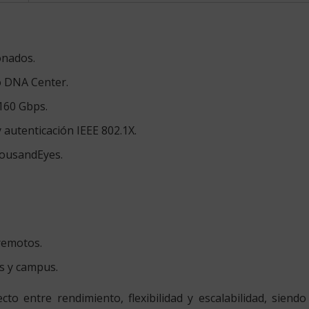
onados.
o DNA Center.
160 Gbps.
autenticación IEEE 802.1X.
housandEyes.
remotos.
es y campus.
ecto entre rendimiento, flexibilidad y escalabilidad, sien