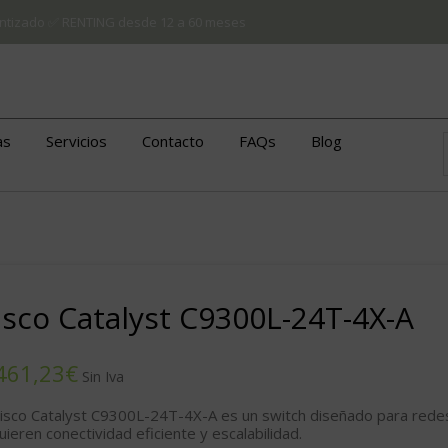
arantizado ✅ RENTING desde 12 a 60 meses
as
Servicios
Contacto
FAQs
Blog
isco Catalyst C9300L-24T-4X-A
€
Cisco Catalyst C9300L-24T-4X-A
es un switch diseñado para rede
uieren conectividad eficiente y escalabilidad.