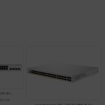
-24T-4X-L
Cisco Business 250 – CBS250-48FP-4X-EU