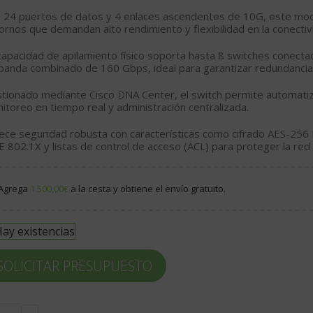
n
24 puertos de datos
y
4 enlaces ascendentes de 10G
, este mod
ornos que demandan alto rendimiento y flexibilidad en la conectiv
capacidad de
apilamiento físico
soporta hasta 8 switches conecta
banda combinado de
160 Gbps
, ideal para garantizar redundancia
tionado mediante
Cisco DNA Center
, el switch permite automati
itoreo en tiempo real y administración centralizada.
ece seguridad robusta con características como
cifrado AES-256
E 802.1X y listas de control de acceso (ACL) para proteger la re
Agrega
1.500,00
€
a la cesta y obtiene el envío gratuito.
ay existencias
SOLICITAR PRESUPUESTO