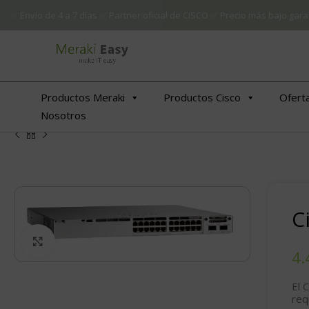
✅ Envío de 4 a 7 días ✅ Partner oficial de CISCO ✅ Precio más bajo g
Productos Meraki
Productos Cisco
Ofert
Nosotros
C
Click to enlarge
El 
req