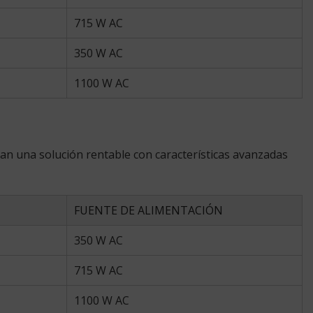
715 W AC
350 W AC
1100 W AC
an una solución rentable con características avanzadas
FUENTE DE ALIMENTACIÓN
350 W AC
715 W AC
1100 W AC