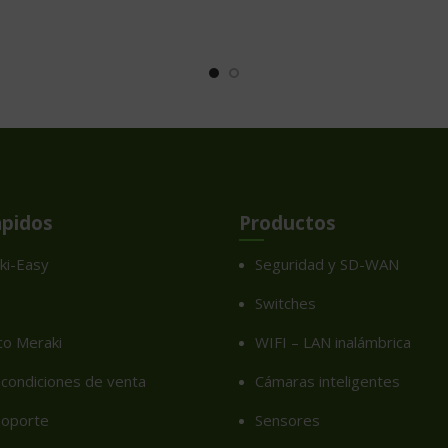
ápidos
Productos
ki-Easy
Seguridad y SD-WAN
Switches
co Meraki
WIFI – LAN inalámbrica
condiciones de venta
Cámaras inteligentes
soporte
Sensores