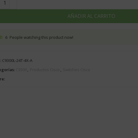
AÑADIR AL CARRITO
6
People watching this product now!
:
C9300L-24T-4X-A
egorías:
C9300
,
Productos Cisco
,
Switches Cisco
re: