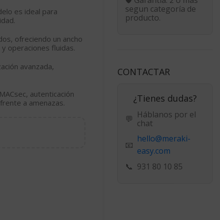
segun categoría de
elo es ideal para
producto.
idad.
dos, ofreciendo un ancho
 y operaciones fluidas.
zación avanzada,
CONTACTAR
 MACsec
, autenticación
¿Tienes dudas?
d frente a amenazas.
Háblanos por el
💬
chat
hello@meraki-
📧
easy.com
📞
931 80 10 85