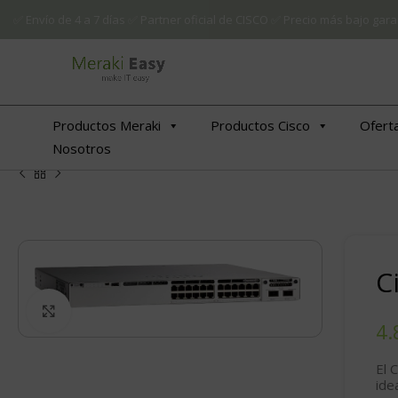
✅ Envío de 4 a 7 días ✅ Partner oficial de CISCO ✅ Precio más bajo g
Productos Meraki
Productos Cisco
Ofert
Nosotros
C
Click to enlarge
El 
ide