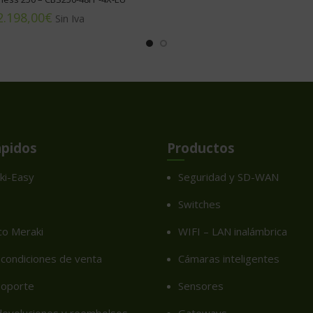
€
ápidos
Productos
ki-Easy
Seguridad y SD-WAN
Switches
co Meraki
WIFI – LAN inalámbrica
condiciones de venta
Cámaras inteligentes
soporte
Sensores
 devoluciones y reembolsos
Gateways