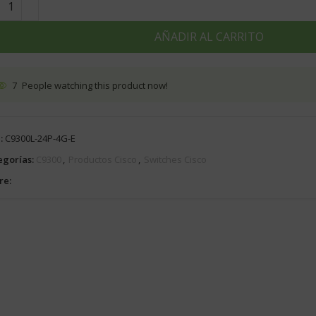
AÑADIR AL CARRITO
7
People watching this product now!
:
C9300L-24P-4G-E
egorías:
C9300
,
Productos Cisco
,
Switches Cisco
re: