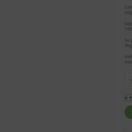
Co
seg
So
16
Su 
dia
Inc
ase
H