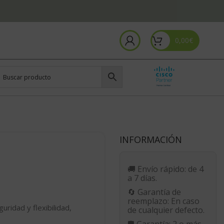
0,00
€
INFORMACIÓN
🚚
Envío rápido:
de 4
a 7 días.
🔄
Garantía de
reemplazo:
En caso
ridad y flexibilidad,
de cualquier defecto.
🛡️
Garantía:
2 o más