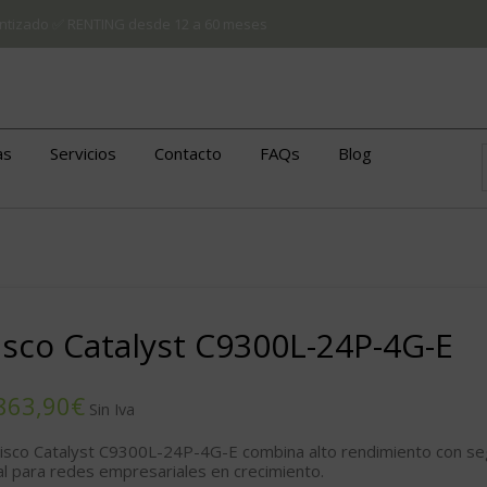
arantizado ✅ RENTING desde 12 a 60 meses
as
Servicios
Contacto
FAQs
Blog
isco Catalyst C9300L-24P-4G-E
€
Cisco Catalyst C9300L-24P-4G-E
combina alto rendimiento con segu
al para redes empresariales en crecimiento.