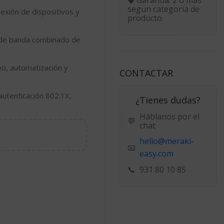
segun categoría de
nexión de dispositivos y
producto.
 de banda combinado de
o, automatización y
CONTACTAR
autenticación
802.1X
,
¿Tienes dudas?
Háblanos por el
💬
chat
hello@meraki-
📧
easy.com
📞
931 80 10 85