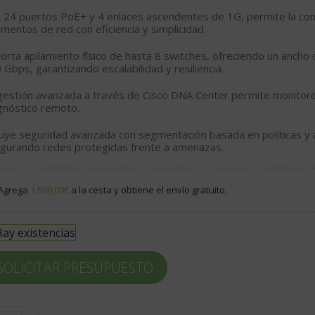
n
24 puertos PoE+
y
4 enlaces ascendentes de 1G
, permite la co
mentos de red con eficiencia y simplicidad.
porta
apilamiento físico
de hasta 8 switches, ofreciendo un ancho
0 Gbps
, garantizando escalabilidad y resiliencia.
gestión avanzada a través de
Cisco DNA Center
permite monitore
gnóstico remoto.
luye seguridad avanzada con
segmentación basada en políticas
y 
gurando redes protegidas frente a amenazas.
Agrega
1.500,00
€
a la cesta y obtiene el envío gratuito.
ay existencias
SOLICITAR PRESUPUESTO