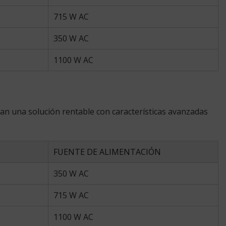
715 W AC
350 W AC
1100 W AC
an una solución rentable con características avanzadas
FUENTE DE ALIMENTACIÓN
350 W AC
715 W AC
1100 W AC