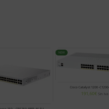
NEW
Cisco Catalyst 1200 -C1200
€
iness 250 – CBS250-48FP-4X-EU