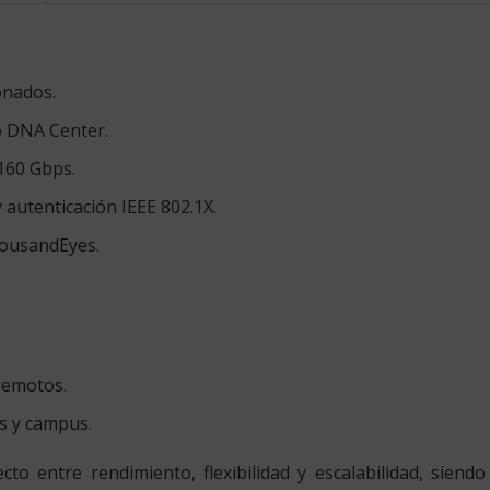
onados.
o DNA Center.
160 Gbps.
autenticación IEEE 802.1X.
housandEyes.
remotos.
es y campus.
ecto entre rendimiento, flexibilidad y escalabilidad, sien