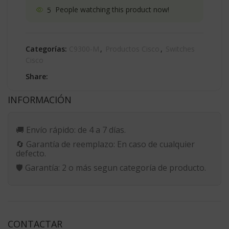
5
People watching this product now!
Categorías:
C9300-M
,
Productos Cisco
,
Switches
Cisco
Share:
INFORMACIÓN
🚚
Envío rápido:
de 4 a 7 días.
🔄
Garantía de reemplazo:
En caso de cualquier
defecto.
🛡️
Garantía:
2 o más segun categoría de producto.
CONTACTAR