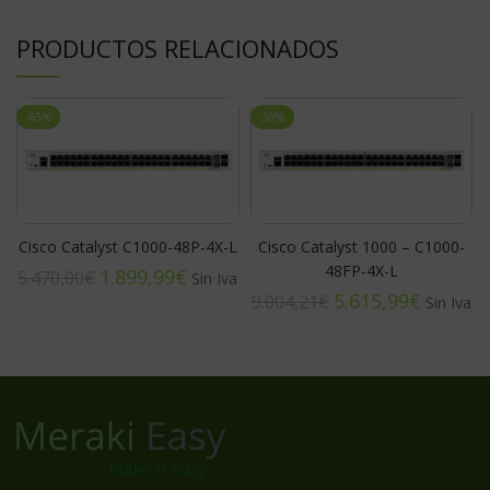
PRODUCTOS RELACIONADOS
-65%
-38%
Cisco Catalyst C1000-48P-4X-L
Cisco Catalyst 1000 – C1000-
48FP-4X-L
1.899,99
€
5.470,00
€
5.615,99
€
9.004,21
€