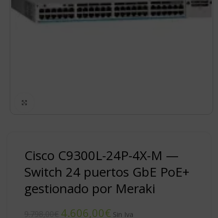
Click to enlarge
Cisco C9300L-24P-4X-M —
Switch 24 puertos GbE PoE+
gestionado por Meraki
4.606,00
€
9.798,00
€