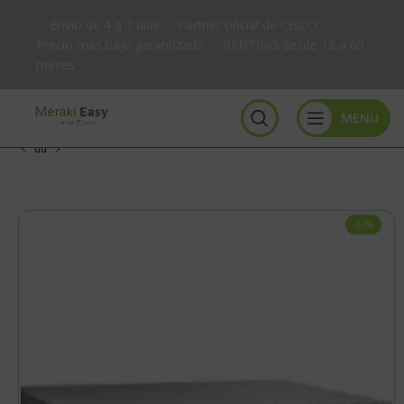
✅ Envío de 4 a 7 días ✅ Partner oficial de CISCO ✅
Precio más bajo garantizado ✅ RENTING desde 12 a 60
meses
MENU
-53%