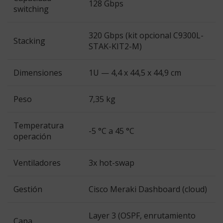
128 Gbps
switching
320 Gbps (kit opcional C9300L-
Stacking
STAK-KIT2-M)
Dimensiones
1U — 4,4 x 44,5 x 44,9 cm
Peso
7,35 kg
Temperatura
-5 °C a 45 °C
operación
Ventiladores
3x hot-swap
Gestión
Cisco Meraki Dashboard (cloud)
Layer 3 (OSPF, enrutamiento
Capa