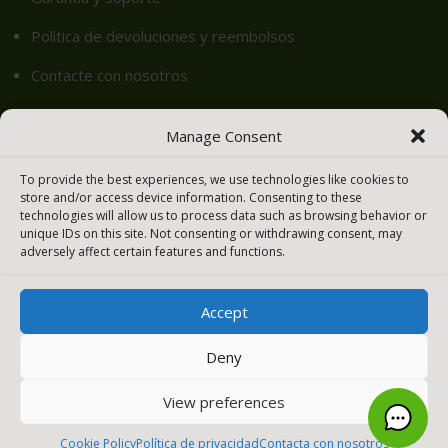
Política de devoluciones y reembolsos
Contacte con nosotros
Igualamos tu Precio – Meraki easy
Manage Consent
Cookie Policy (EU)
To provide the best experiences, we use technologies like cookies to
store and/or access device information. Consenting to these
technologies will allow us to process data such as browsing behavior or
Productos
unique IDs on this site. Not consenting or withdrawing consent, may
adversely affect certain features and functions.
Seguridad y SD-WAN
Accept
Switches
WIFI – LAN inalámbrica
Deny
Cámaras inteligentes
View preferences
Sensores
0
Cookie Policy
Política de privacidad
Contacta con nosotros