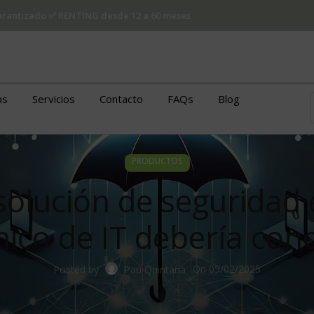
 garantizado ✅ RENTING desde 12 a 60 meses
as
Servicios
Contacto
FAQs
Blog
PRODUCTOS
solución de seguridad
nico de IT debería con
On 05/02/2025
Posted by
Pau Quintana