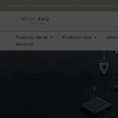
✅ Envío de 4 a 7 días ✅ Partner oficial de CISCO ✅ Precio más bajo
Productos Meraki
Productos Cisco
Ofert
Nosotros
Cisco Umbrella: La 
téc