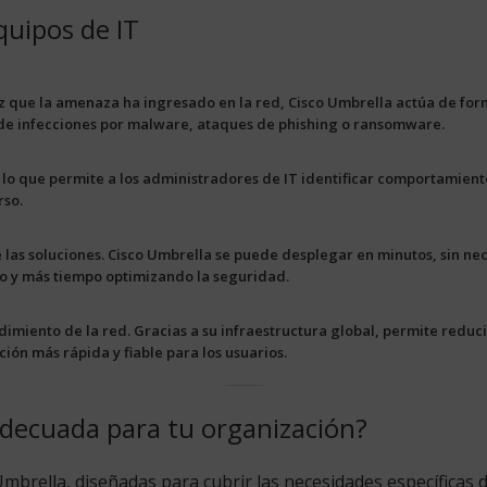
quipos de IT
ez que la amenaza ha ingresado en la red, Cisco Umbrella actúa de fo
 de infecciones por malware, ataques de phishing o ransomware.
, lo que permite a los administradores de IT identificar comportamien
rso.
 las soluciones. Cisco Umbrella se puede desplegar en minutos, sin ne
do y más tiempo optimizando la seguridad.
miento de la red. Gracias a su infraestructura global, permite reducir
ión más rápida y fiable para los usuarios.
adecuada para tu organización?
mbrella, diseñadas para cubrir las necesidades específicas 