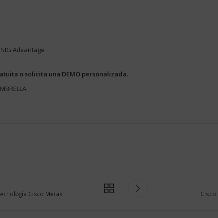
|
SIG Advantage
tuita o solicita una
DEMO personalizada
.
UMBRELLA
tecnología Cisco Meraki
Cisco 