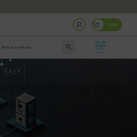
0,00
€
 en la nube que todo
ocer