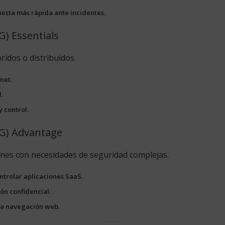
uesta más rápida ante incidentes.
G) Essentials
idos o distribuidos.
net.
.
 control.
IG) Advantage
ones con necesidades de seguridad complejas.
trolar aplicaciones SaaS.
ón confidencial.
 la navegación web.