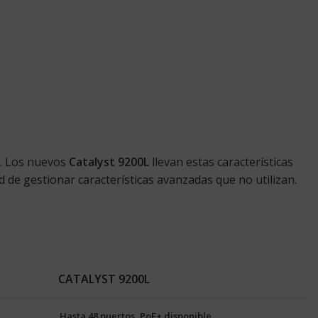
d. Los nuevos
Catalyst 9200L
llevan estas características
de gestionar características avanzadas que no utilizan.
CATALYST 9200L
Hasta 48 puertos, PoE+ disponible