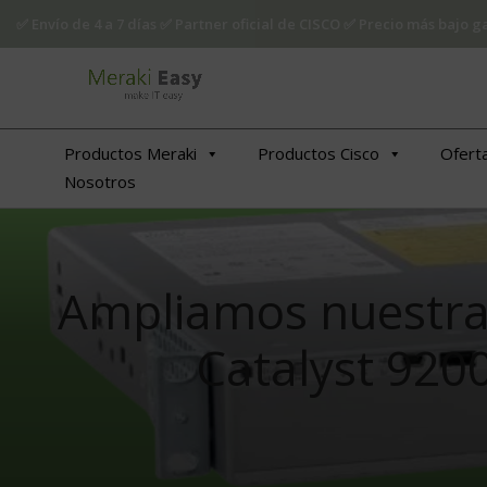
✅ Envío de 4 a 7 días ✅ Partner oficial de CISCO ✅ Precio más bajo
Productos Meraki
Productos Cisco
Ofert
Nosotros
Ampliamos nuestra 
Catalyst 920