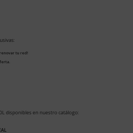
usivas:
renovar tu red!
ferta.
00L disponibles en nuestro catálogo:
EAL