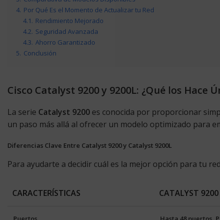
4.
Por Qué Es el Momento de Actualizar tu Red
4.1.
Rendimiento Mejorado
4.2.
Seguridad Avanzada
4.3.
Ahorro Garantizado
5.
Conclusión
Cisco Catalyst 9200 y 9200L: ¿Qué los Hace Ú
La serie
Catalyst 9200
es conocida por proporcionar simpli
un paso más allá al ofrecer un modelo optimizado para em
Diferencias Clave Entre Catalyst 9200 y Catalyst 9200L
Para ayudarte a decidir cuál es la mejor opción para tu r
CARACTERÍSTICAS
CATALYST 9200
Puertos
Hasta 48 puertos, 