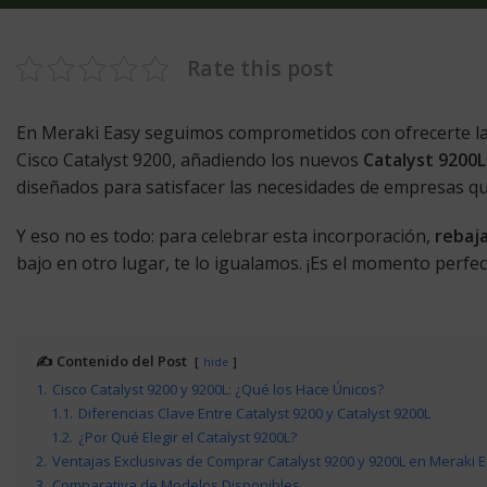
Rate this post
En Meraki Easy seguimos comprometidos con ofrecerte la
Cisco Catalyst 9200, añadiendo los nuevos
Catalyst 9200L
diseñados para satisfacer las necesidades de empresas que
Y eso no es todo: para celebrar esta incorporación,
rebaja
bajo en otro lugar, te lo igualamos. ¡Es el momento perfec
✍️ Contenido del Post
hide
1.
Cisco Catalyst 9200 y 9200L: ¿Qué los Hace Únicos?
1.1.
Diferencias Clave Entre Catalyst 9200 y Catalyst 9200L
1.2.
¿Por Qué Elegir el Catalyst 9200L?
2.
Ventajas Exclusivas de Comprar Catalyst 9200 y 9200L en Meraki 
3.
Comparativa de Modelos Disponibles