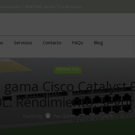
 garantizado ✅ RENTING desde 12 a 60 meses
as
Servicios
Contacto
FAQs
Blog
PRODUCTOS
gama Cisco Catalyst 
0L: Rendimiento, segur
On 19/11/2024
Posted by
Pau Quintana