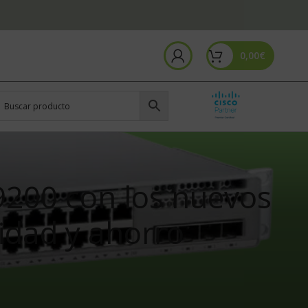
0,00
€
9200 con los nuevos
idad y ahorro