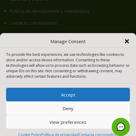
Política de devoluciones y reembolsos
Contacte con nosotros
Igualamos tu Precio – Meraki easy
Manage Consent
Cookie Policy (EU)
To provide the best experiences, we use technologies like cookies to
store and/or access device information. Consenting to these
technologies will allow us to process data such as browsing behavior or
Productos
unique IDs on this site. Not consenting or withdrawing consent, may
adversely affect certain features and functions.
Seguridad y SD-WAN
Accept
Switches
WIFI – LAN inalámbrica
Deny
Cámaras inteligentes
View preferences
Sensores
0
Cookie Policy
Política de privacidad
Contacta con nosotros