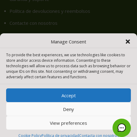
Política de devoluciones y reembolsos
Contacte con nosotros
Igualamos tu Precio – Meraki easy
Manage Consent
Cookie Policy (EU)
To provide the best experiences, we use technologies like cookies to
store and/or access device information. Consenting to these
technologies will allow us to process data such as browsing behavior or
Productos
unique IDs on this site. Not consenting or withdrawing consent, may
adversely affect certain features and functions.
Seguridad y SD-WAN
Accept
Switches
WIFI – LAN inalámbrica
Deny
Cámaras inteligentes
View preferences
Sensores
0
Cookie Policy
Política de privacidad
Contacta con nosotros