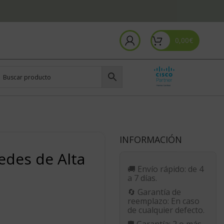
0,00
€
INFORMACIÓN
edes de Alta
🚚
Envío rápido:
de 4
a 7 días.
🔄
Garantía de
reemplazo:
En caso
de cualquier defecto.
🛡️
Garantía:
2 o más