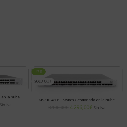
-47%
SOLD OUT
 en la nube
MS210-48LP – Switch Gestionado en la Nube
4.296,00
€
8.106,00
€