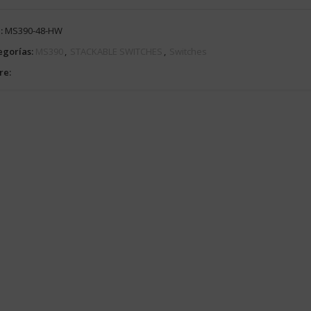
:
MS390-48-HW
egorías:
MS390
,
STACKABLE SWITCHES
,
Switches
re: