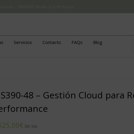
arantizado ✅ RENTING desde 12 a 60 meses
as
Servicios
Contacto
FAQs
Blog
S390-48 – Gestión Cloud para R
erformance
€