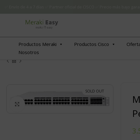
✅ Envío de 4 a 7 días ✅ Partner oficial de CISCO ✅ Precio más bajo g
Productos Meraki
Productos Cisco
Ofert
Nosotros
SOLD OUT
M
Click to enlarge
P