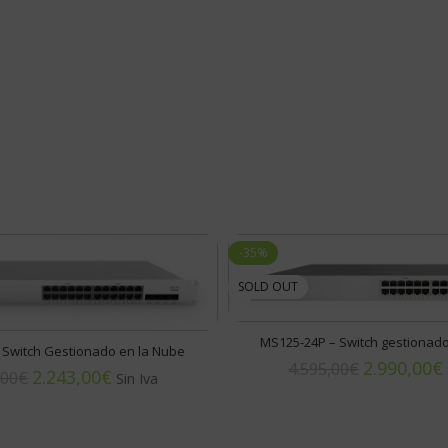
-35%
SOLD OUT
MS125-24P – Switch gestionado
 Switch Gestionado en la Nube
2.990,00
€
4.595,00
€
2.243,00
€
,00
€