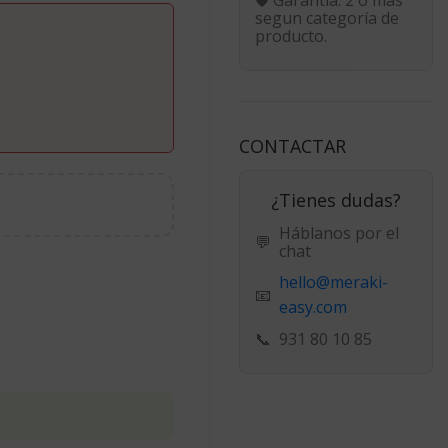
segun categoría de
producto.
CONTACTAR
¿Tienes dudas?
Háblanos por el
💬
chat
hello@meraki-
📧
easy.com
📞
931 80 10 85