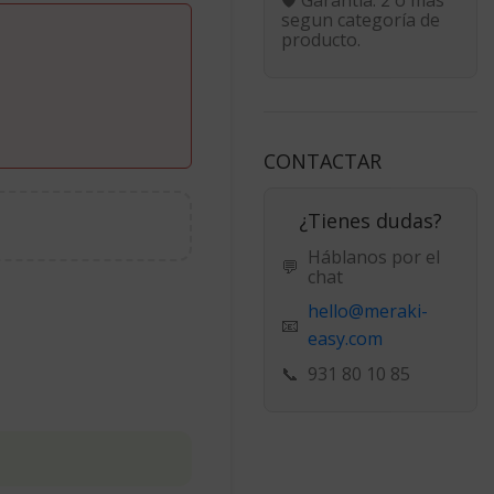
segun categoría de
producto.
CONTACTAR
¿Tienes dudas?
Háblanos por el
💬
chat
hello@meraki-
📧
easy.com
📞
931 80 10 85