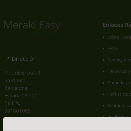
Enlaces R
Sobre Mera
FAQs
📍 Dirección
Renting Cis
Términos y 
Pl. Universitat 3,
6a Planta
Garantía y 
Barcelona,
Política de
España
08007
Telf. 📞
Contacte c
931801085
Igualamos t
Cookie Poli