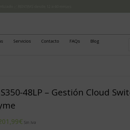
arantizado ✅ RENTING desde 12 a 60 meses
as
Servicios
Contacto
FAQs
Blog
S350-48LP – Gestión Cloud Swi
yme
€