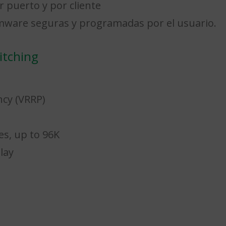
r puerto y por cliente
rmware seguras y programadas por el usuario.
itching
cy (VRRP)
s, up to 96K
lay