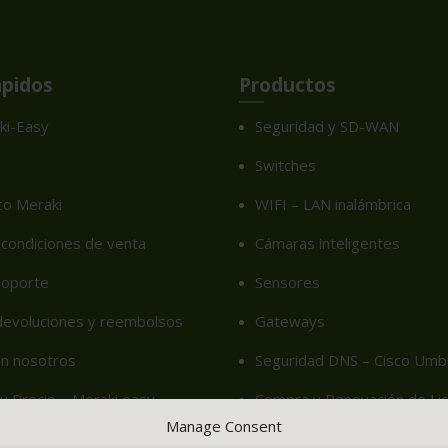
ápidos
Productos
ki-Easy
Seguridad y SD-WAN
Switches
co Meraki
WIFI – LAN inalámbrica
condiciones de venta
Cámaras inteligentes
soporte
Sensores
 devoluciones y reembolsos
Gateways
on nosotros
Seguridad DNS – Cisco Umbr
u Precio – Meraki easy
Compra y Renovación de Lic
Manage Consent
cy (EU)