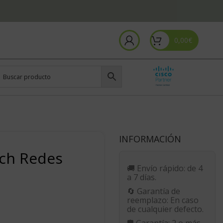
0,00
€
INFORMACIÓN
tch Redes
🚚
Envío rápido:
de 4
a 7 días.
🔄
Garantía de
reemplazo:
En caso
de cualquier defecto.
🛡️
Garantía:
2 o más