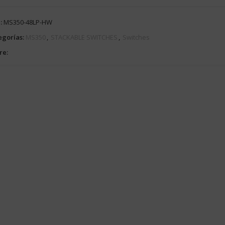
:
MS350-48LP-HW
egorías:
MS350
,
STACKABLE SWITCHES
,
Switches
re: