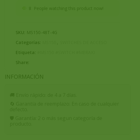
8
People watching this product now!
SKU:
MS150-48T-4G
Categorías:
MS150
,
SWITCHES DE ACCESO
Etiqueta:
#MS150 #SWITCH #MERAKI
Share:
INFORMACIÓN
🚚
Envío rápido:
de 4 a 7 días.
🔄
Garantía de reemplazo:
En caso de cualquier
defecto.
🛡️
Garantía:
2 o más segun categoría de
producto.