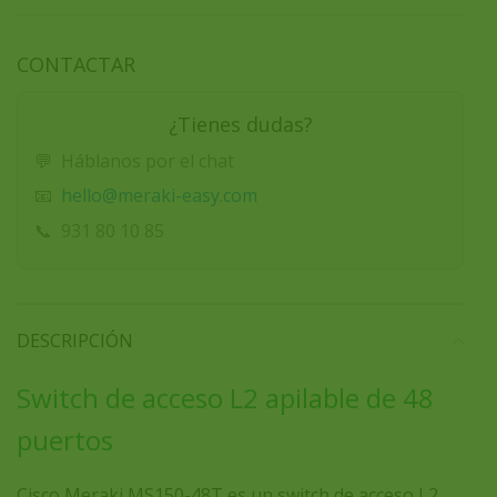
CONTACTAR
¿Tienes dudas?
💬
Háblanos por el chat
hello@meraki-easy.com
📧
📞
931 80 10 85
DESCRIPCIÓN
Switch de acceso L2 apilable de 48
puertos
Cisco Meraki MS150-48T
es un switch de acceso L2