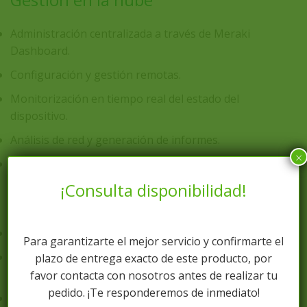
Administración centralizada a través de Meraki
Dashboard.
Configuración y gestión remotas.
Monitorización en tiempo real del estado del
dispositivo.
Análisis de red y generación de informes.
×
Actualizaciones automáticas de firmware.
¡Consulta disponibilidad!
Alimentación y despliegue
Modelo sin PoE.
Para garantizarte el mejor servicio y confirmarte el
Ideal para entornos que no necesitan alimentar
plazo de entrega exacto de este producto, por
dispositivos desde el switch.
favor contacta con nosotros antes de realizar tu
pedido. ¡Te responderemos de inmediato!
Adecuado para despliegues donde se prioriza