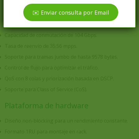
conectividad y rendimiento.
✉️ Enviar consulta por Email
Capacidades de switching
Capacidad de conmutación de 104 Gbps.
Tasa de reenvío de 35.56 mpps.
Soporte para tramas jumbo de hasta 9578 bytes.
Control de flujo para optimizar el tráfico.
QoS con 8 colas y priorización basada en DSCP.
Soporte para Class of Service (CoS).
Plataforma de hardware
Diseño non-blocking para un rendimiento constante.
Formato 1RU para montaje en rack.