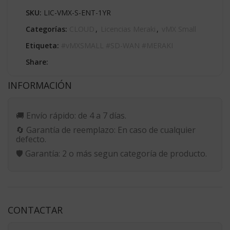
SKU:
LIC-VMX-S-ENT-1YR
Categorías:
CLOUD
,
Licencias Meraki
,
vMX Small
Etiqueta:
#vMXSMALL #SD-WAN #MERAKI
Share:
INFORMACIÓN
🚚
Envío rápido:
de 4 a 7 días.
🔄
Garantía de reemplazo:
En caso de cualquier
defecto.
🛡️
Garantía:
2 o más segun categoría de producto.
CONTACTAR