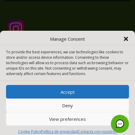
Manage Consent
To provide the best experiences, we use technologies like cookies to
store and/or access device information. Consenting to these
technologies will allow us to process data such as browsing behavior or
unique IDs on this site. Not consenting or withdrawing consent, may
adversely affect certain features and functions.
Accept
2025 © Todos los derechos reservados
Meraki Easy
Deny
[payment_methods_image]
View preferences
0
Cookie Policy
Política de privacidad
Contacta con nosotros