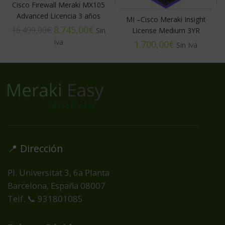
Cisco Firewall Meraki MX105
Advanced Licencia 3 años
MI –Cisco Meraki Insight
8.745,00
€
16.499,00
€
License Medium 3YR
€
📍 Dirección
Pl. Universitat 3, 6a Planta
Barcelona, España
08007
Telf. 📞 931801085