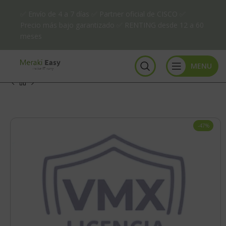
✅ Envío de 4 a 7 días ✅ Partner oficial de CISCO ✅
Precio más bajo garantizado ✅ RENTING desde 12 a 60
meses
MENU
-47%