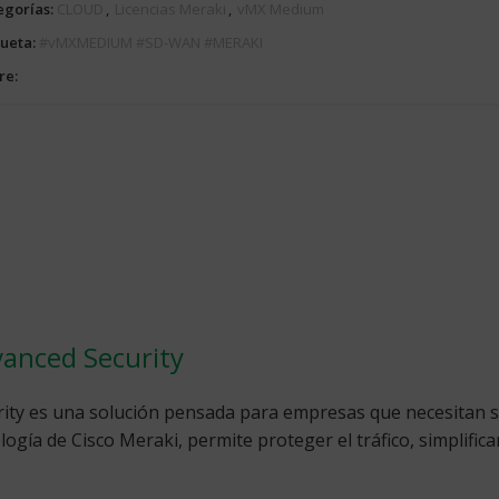
egorías:
CLOUD
,
Licencias Meraki
,
vMX Medium
queta:
#vMXMEDIUM #SD-WAN #MERAKI
re:
anced Security
ity es una solución pensada para empresas que necesitan s
logía de Cisco Meraki, permite proteger el tráfico, simplifica