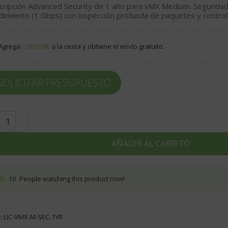
cripción Advanced Security de 1 año para vMX Medium. Seguridad
dimiento (1 Gbps) con inspección profunda de paquetes y control 
Agrega
1.500,00
€
a la cesta y obtiene el envío gratuito.
SOLICITAR PRESUPUESTO
AÑADIR AL CARRITO
10
People watching this product now!
:
LIC-VMX-M-SEC-1YR