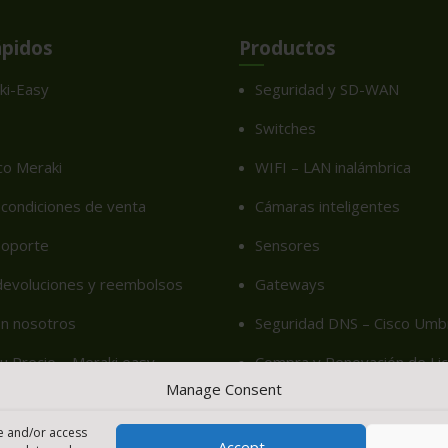
ápidos
Productos
ki-Easy
Seguridad y SD-WAN
Switches
co Meraki
WIFI – LAN inalámbrica
condiciones de venta
Cámaras inteligentes
soporte
Sensores
 devoluciones y reembolsos
Gateways
on nosotros
Seguridad DNS – Cisco Umbr
u Precio – Meraki easy
Compra y Renovación de Lic
Manage Consent
cy (EU)
re and/or access
Accept