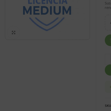
Sus
ren
Click to enlarge
SKU