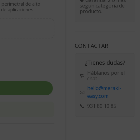
 perimetral de alto
segun categoría de
de aplicaciones.
producto.
CONTACTAR
¿Tienes dudas?
Háblanos por el
💬
chat
hello@meraki-
📧
easy.com
📞
931 80 10 85