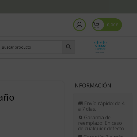
0,00
€
INFORMACIÓN
 año
🚚
Envío rápido:
de 4
a 7 días.
🔄
Garantía de
reemplazo:
En caso
de cualquier defecto.
🛡️
Garantía:
2 o más