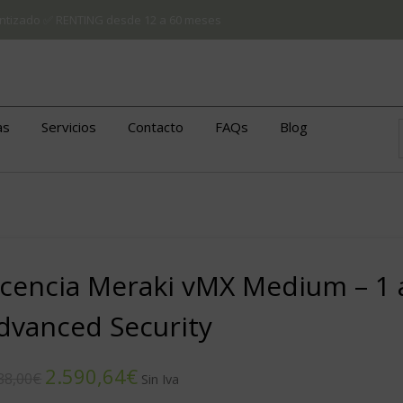
arantizado ✅ RENTING desde 12 a 60 meses
as
Servicios
Contacto
FAQs
Blog
icencia Meraki vMX Medium – 1
dvanced Security
2.590,64
€
88,00
€