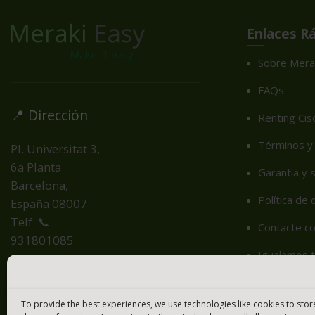
Enlaces R
Sobre Mera
FAQs
📍 Dirección
Renting Cis
Términos y 
Pl. Universitat 3,
6a Planta
Garantía y 
Barcelona,
Política de
España
08007
Telf. 📞
Contacte c
931801085
Igualamos t
Cookie Poli
To provide the best experiences, we use technologies like cookies to sto