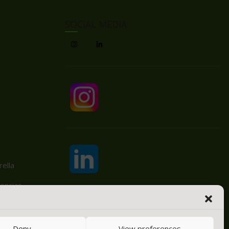
SOCIAL MEDIA
ella
encias
Deny
View preferences