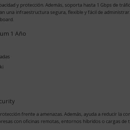
acidad y protección. Además, soporta hasta 1 Gbps de tráfic
na infraestructura segura, flexible y fácil de administrar
board.
dium 1 Año
radas
ki
urity
la protección frente a amenazas. Además, ayuda a reducir la co
presas con oficinas remotas, entornos híbridos o cargas de t