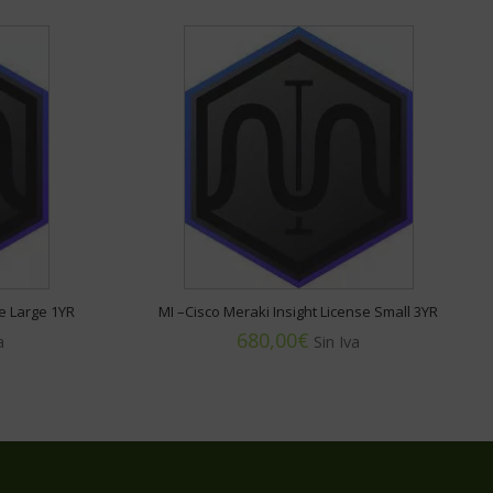
se Large 1YR
MI –Cisco Meraki Insight License Small 3YR
€