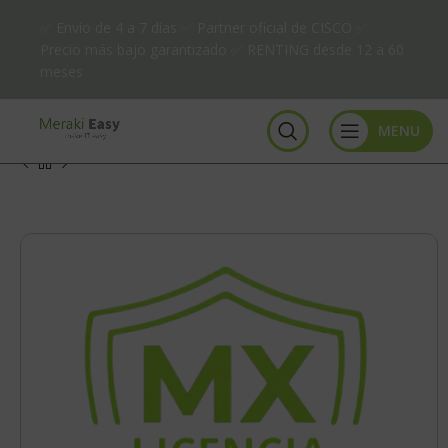
✅ Envío de 4 a 7 días ✅ Partner oficial de CISCO ✅
Precio más bajo garantizado ✅ RENTING desde 12 a 60
meses
MENU