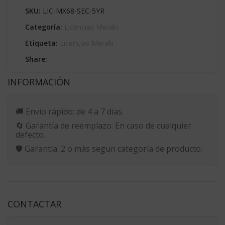
SKU:
LIC-MX68-SEC-5YR
Categoría:
Licencias Meraki
Etiqueta:
Licencias Meraki
Share:
INFORMACIÓN
🚚
Envío rápido:
de 4 a 7 días.
🔄
Garantía de reemplazo:
En caso de cualquier
defecto.
🛡️
Garantía:
2 o más segun categoría de producto.
CONTACTAR