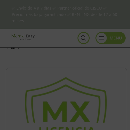
✅ Envío de 4 a 7 días ✅ Partner oficial de CISCO ✅
Precio más bajo garantizado ✅ RENTING desde 12 a 60
meses
MENU