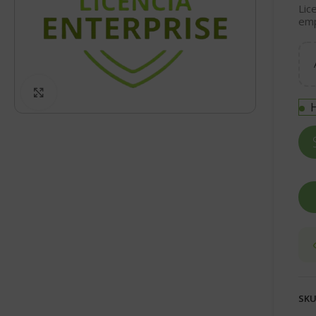
Lic
emp
Click to enlarge
H
SKU