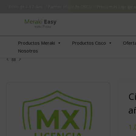
✅ Envío de 4 a 7 días ✅ Partner oficial de CISCO ✅ Precio más bajo g
Productos Meraki
Productos Cisco
Ofert
Nosotros
C
a