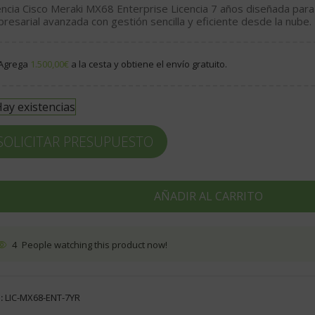
encia Cisco Meraki MX68 Enterprise Licencia 7 años diseñada para
resarial avanzada con gestión sencilla y eficiente desde la nube.
Agrega
1.500,00
€
a la cesta y obtiene el envío gratuito.
ay existencias
SOLICITAR PRESUPUESTO
AÑADIR AL CARRITO
4
People watching this product now!
:
LIC-MX68-ENT-7YR