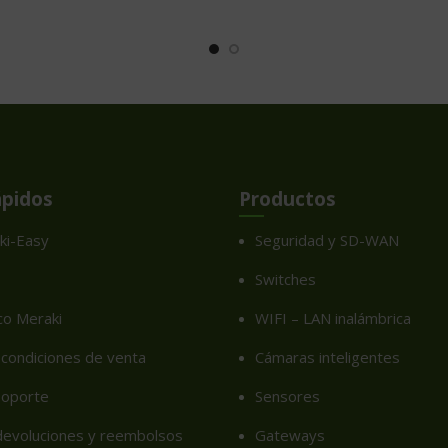
ápidos
Productos
ki-Easy
Seguridad y SD-WAN
Switches
co Meraki
WIFI – LAN inalámbrica
condiciones de venta
Cámaras inteligentes
soporte
Sensores
 devoluciones y reembolsos
Gateways