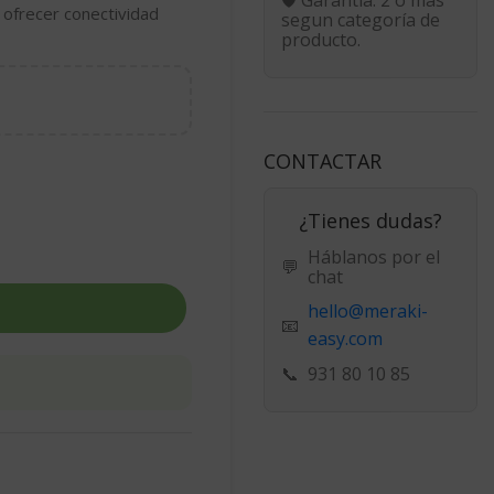
 ofrecer conectividad
segun categoría de
producto.
CONTACTAR
¿Tienes dudas?
Háblanos por el
💬
chat
hello@meraki-
📧
easy.com
📞
931 80 10 85