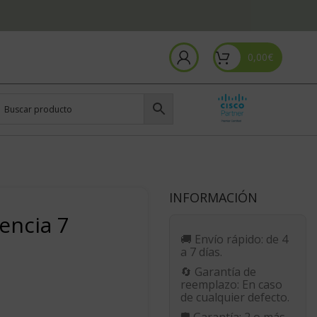
0,00
€
INFORMACIÓN
encia 7
🚚
Envío rápido:
de 4
a 7 días.
🔄
Garantía de
reemplazo:
En caso
de cualquier defecto.
🛡️
Garantía:
2 o más