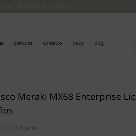
arantizado ✅ RENTING desde 12 a 60 meses
as
Servicios
Contacto
FAQs
Blog
isco Meraki MX68 Enterprise Lic
ños
€