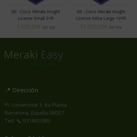
MI –Cisco Meraki Insight
MI –Cisco Meraki Insight
License Small 5YR
License Extra Large 10YR
€
€
📍 Dirección
Pl. Universitat 3, 6a Planta
Barcelona, España
08007
Telf. 📞 931801085