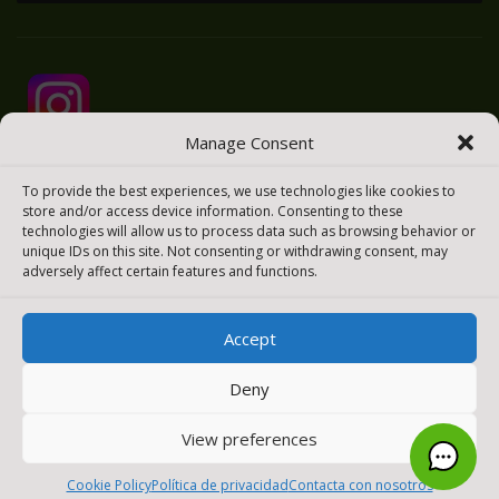
Manage Consent
To provide the best experiences, we use technologies like cookies to
store and/or access device information. Consenting to these
technologies will allow us to process data such as browsing behavior or
unique IDs on this site. Not consenting or withdrawing consent, may
adversely affect certain features and functions.
Accept
2025 © Todos los derechos reservados
Meraki Easy
Deny
[payment_methods_image]
View preferences
0
Cookie Policy
Política de privacidad
Contacta con nosotros