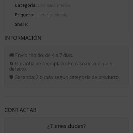
Categoría:
Licencias Meraki
Etiqueta:
Licencias Meraki
Share:
INFORMACIÓN
🚚
Envío rápido:
de 4 a 7 días.
🔄
Garantía de reemplazo:
En caso de cualquier
defecto.
🛡️
Garantía:
2 o más segun categoría de producto.
CONTACTAR
¿Tienes dudas?