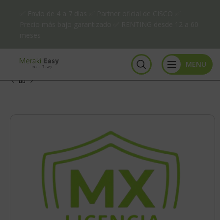
✅ Envío de 4 a 7 días ✅ Partner oficial de CISCO ✅
Precio más bajo garantizado ✅ RENTING desde 12 a 60
meses
MENU