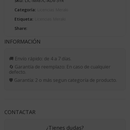
SKU:
LIC-MX67C-ADV-3YR
Categoría:
Licencias Meraki
Etiqueta:
Licencias Meraki
Share:
INFORMACIÓN
🚚
Envío rápido:
de 4 a 7 días.
🔄
Garantía de reemplazo:
En caso de cualquier
defecto.
🛡️
Garantía:
2 o más segun categoría de producto.
CONTACTAR
¿Tienes dudas?