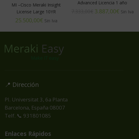
Advanced Licencia 1 año
MI –Cisco Meraki Insight
3.887,00
€
7.333,00
€
License Large 10YR
€
📍 Dirección
Pl. Universitat 3, 6a Planta
Barcelona, España
08007
Telf. 📞 931801085
Enlaces Rápidos