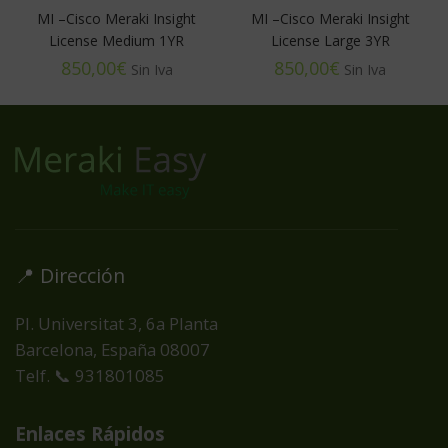
MI –Cisco Meraki Insight
MI –Cisco Meraki Insight
License Medium 1YR
License Large 3YR
€
€
📍 Dirección
Pl. Universitat 3, 6a Planta
Barcelona, España
08007
Telf. 📞 931801085
Enlaces Rápidos