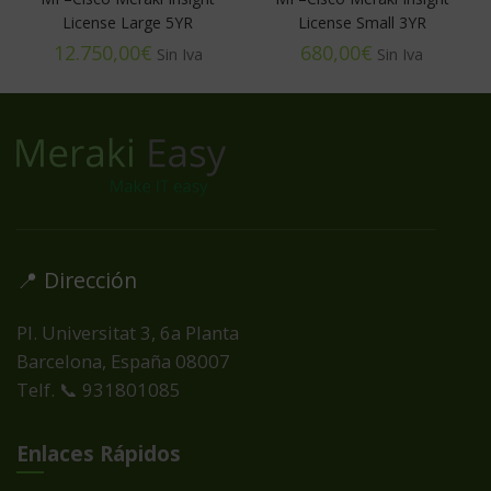
License Large 5YR
License Small 3YR
€
€
📍 Dirección
Pl. Universitat 3, 6a Planta
Barcelona, España
08007
Telf. 📞 931801085
Enlaces Rápidos