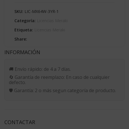
SKU:
LIC-MX64W-3YR-1
Categoría:
Licencias Meraki
Etiqueta:
Licencias Meraki
Share:
INFORMACIÓN
🚚
Envío rápido:
de 4 a 7 días.
🔄
Garantía de reemplazo:
En caso de cualquier
defecto.
🛡️
Garantía:
2 o más segun categoría de producto.
CONTACTAR