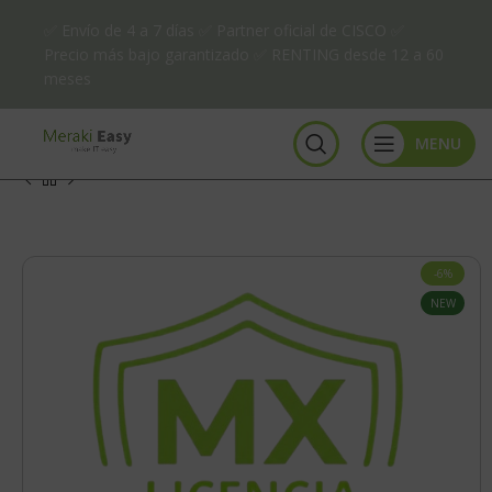
✅ Envío de 4 a 7 días ✅ Partner oficial de CISCO ✅
Precio más bajo garantizado ✅ RENTING desde 12 a 60
meses
MENU
-6%
NEW