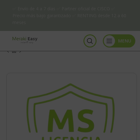
✅ Envío de 4 a 7 días ✅ Partner oficial de CISCO ✅
Precio más bajo garantizado ✅ RENTING desde 12 a 60
meses
MENU