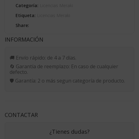
Categoría:
Licencias Meraki
Etiqueta:
Licencias Meraki
Share:
INFORMACIÓN
🚚
Envío rápido:
de 4 a 7 días.
🔄
Garantía de reemplazo:
En caso de cualquier
defecto.
🛡️
Garantía:
2 o más segun categoría de producto.
CONTACTAR
¿Tienes dudas?