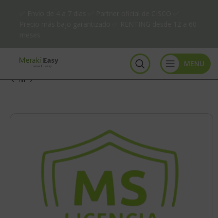
✅ Envío de 4 a 7 días ✅ Partner oficial de CISCO ✅
Precio más bajo garantizado ✅ RENTING desde 12 a 60
meses
MENU