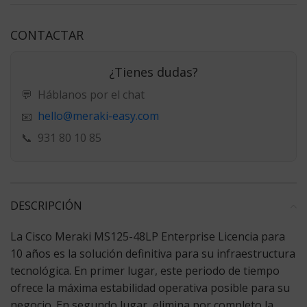
CONTACTAR
¿Tienes dudas?
💬
Háblanos por el chat
hello@meraki-easy.com
📧
📞
931 80 10 85
DESCRIPCIÓN
La
Cisco Meraki MS125-48LP Enterprise Licencia
para
10 años es la solución definitiva para su infraestructura
tecnológica. En primer lugar, este periodo de tiempo
ofrece la máxima estabilidad operativa posible para su
negocio. En segundo lugar, elimina por completo la