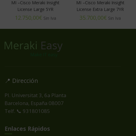
MI –Cisco Meraki Insight
MI –Cisco Meraki Insight
License Large 5YR
License Extra Large 7YR
€
€
📍 Dirección
Pl. Universitat 3, 6a Planta
Barcelona, España
08007
Telf. 📞 931801085
Enlaces Rápidos