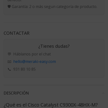
🛡️
Garantía:
2 o más segun categoría de producto.
CONTACTAR
¿Tienes dudas?
💬
Háblanos por el chat
hello@meraki-easy.com
📧
📞
931 80 10 85
DESCRIPCIÓN
¿Qué es el Cisco Catalyst C9300X-48HX-M?