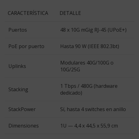
CARACTERÍSTICA
DETALLE
Puertos
48 x 10G mGig RJ-45 (UPoE+)
PoE por puerto
Hasta 90 W (IEEE 802.3bt)
Modulares 40G/100G o
Uplinks
10G/25G
1 Tbps / 480G (hardware
Stacking
dedicado)
StackPower
Sí, hasta 4 switches en anillo
Dimensiones
1U — 4,4 x 44,5 x 55,9 cm