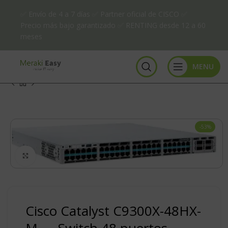
✅ Envío de 4 a 7 días ✅ Partner oficial de CISCO ✅
Precio más bajo garantizado ✅ RENTING desde 12 a 60
meses
MENU
-53%
Click to enlarge
Cisco Catalyst C9300X-48HX-
M — Switch 48 puertos