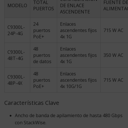
TOTAL
FUENTE D
MODELO
DE ENLACE
PUERTOS
ALIMENTA
ASCENDENTE
24
Enlaces
C9300L-
puertos
ascendentes fijos
715 W AC
24P-4G
PoE+
4x 1G
48
Enlaces
C9300L-
puertos
ascendentes fijos
350 W AC
48T-4G
de datos
4x 1G
48
Enlaces
C9300L-
puertos
ascendentes fijos
715 W AC
48P-4X
PoE+
4x 10G/1G
Características Clave
Ancho de banda de apilamiento de hasta 480 Gbps
con StackWise.