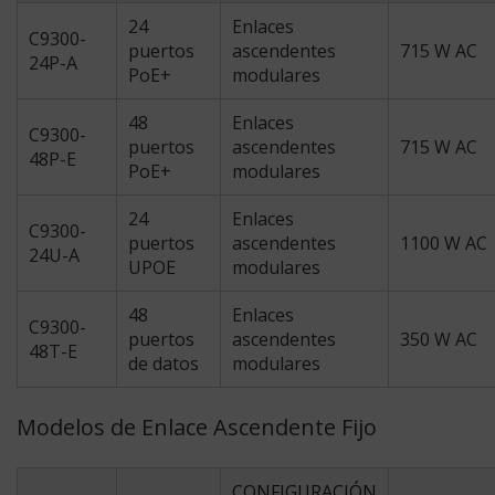
24
Enlaces
C9300-
puertos
ascendentes
715 W AC
24P-A
PoE+
modulares
48
Enlaces
C9300-
puertos
ascendentes
715 W AC
48P-E
PoE+
modulares
24
Enlaces
C9300-
puertos
ascendentes
1100 W AC
24U-A
UPOE
modulares
48
Enlaces
C9300-
puertos
ascendentes
350 W AC
48T-E
de datos
modulares
Modelos de Enlace Ascendente Fijo
CONFIGURACIÓN