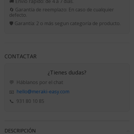
🚚
Envío rápido:
de 4 a 7 días.
🔄
Garantía de reemplazo:
En caso de cualquier
defecto.
🛡️
Garantía:
2 o más segun categoría de producto.
CONTACTAR
¿Tienes dudas?
💬
Háblanos por el chat
hello@meraki-easy.com
📧
📞
931 80 10 85
DESCRIPCIÓN