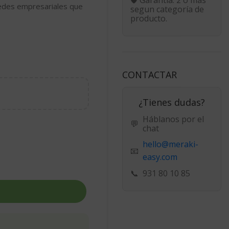
 redes empresariales que
segun categoría de
producto.
CONTACTAR
¿Tienes dudas?
Háblanos por el
💬
chat
hello@meraki-
📧
easy.com
📞
931 80 10 85