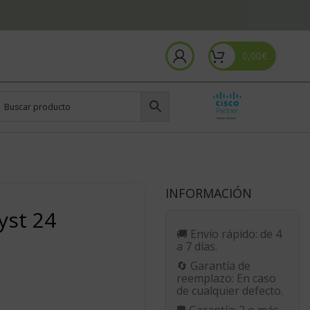
0,00
€
INFORMACIÓN
yst 24
🚚
Envío rápido:
de 4
a 7 días.
🔄
Garantía de
reemplazo:
En caso
de cualquier defecto.
🛡️
Garantía:
2 o más