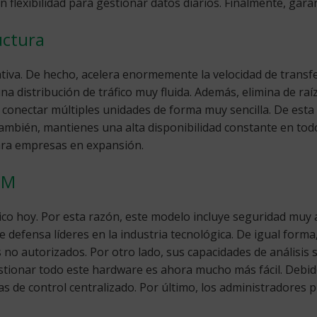
flexibilidad para gestionar datos diarios. Finalmente, gara
uctura
rativa. De hecho, acelera enormemente la velocidad de trans
a distribución de tráfico muy fluida. Además, elimina de raí
 conectar múltiples unidades de forma muy sencilla. De est
mbién, mantienes una alta disponibilidad constante en todo 
para empresas en expansión.
-M
tico hoy. Por esta razón, este modelo incluye seguridad muy
 defensa líderes en la industria tecnológica. De igual forma
no autorizados. Por otro lado, sus capacidades de análisis 
gestionar todo este hardware es ahora mucho más fácil. Debi
mas de control centralizado. Por último, los administradores