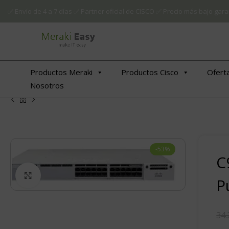
✅ Envío de 4 a 7 días ✅ Partner oficial de CISCO ✅ Precio más bajo g
Productos Meraki
Productos Cisco
Ofert
Nosotros
-53%
C
€
Click to enlarge
P
€
€
34.