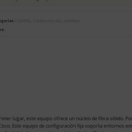
egorías:
C9300-M
,
Catalyst Meraki
,
Switches
re:
mer lugar, este equipo ofrece un núcleo de fibra sólido. Por
Cisco. Este equipo de configuración fija soporta entornos e