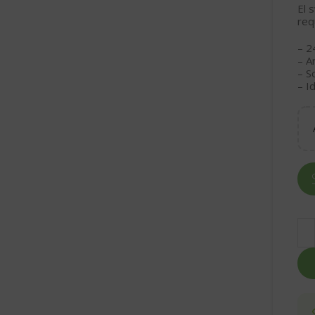
El 
req
– 2
– A
– S
– I