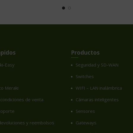
ápidos
Productos
ki-Easy
Seguridad y SD-WAN
Switches
co Meraki
WIFI – LAN inalámbrica
condiciones de venta
Cámaras inteligentes
soporte
Sensores
 devoluciones y reembolsos
Gateways