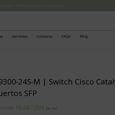
arantizado ✅ RENTING desde 12 a 60 meses
as
Servicios
Contacto
FAQs
Blog
9300-24S-M | Switch Cisco Catal
uertos SFP
16.087,00
€
227,00
€