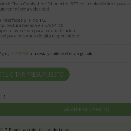
switch Cisco Catalyst de 24 puertos SFP es la solución líder para
uieren máxima velocidad.
4 interfaces SFP de 1G.
rquitectura basada en UADP 2.0.
oporte avanzado para automatización.
deal para entornos de alta disponibilidad.
Agrega
1.500,00
€
a la cesta y obtiene el envío gratuito.
SOLICITAR PRESUPUESTO
AÑADIR AL CARRITO
7
People watching this product now!