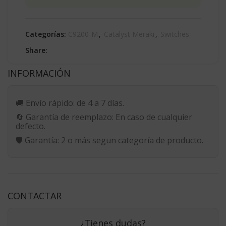
Categorías:
C9200-M
,
Catalyst Meraki
,
Switches
Share:
INFORMACIÓN
🚚
Envío rápido:
de 4 a 7 días.
🔄
Garantía de reemplazo:
En caso de cualquier
defecto.
🛡️
Garantía:
2 o más segun categoría de producto.
CONTACTAR
¿Tienes dudas?