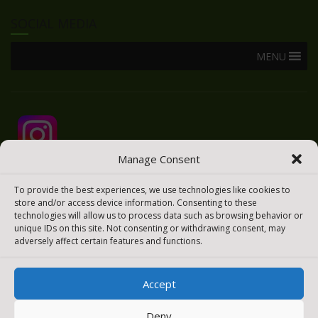
SOCIAL MEDIA
MENU
Manage Consent
To provide the best experiences, we use technologies like cookies to
store and/or access device information. Consenting to these
technologies will allow us to process data such as browsing behavior or
unique IDs on this site. Not consenting or withdrawing consent, may
adversely affect certain features and functions.
Accept
2025 © Todos los derechos reservados
Meraki Easy
Deny