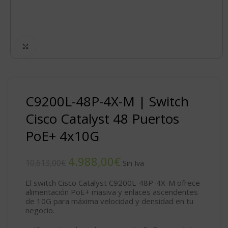
Click to enlarge
C9200L-48P-4X-M | Switch
Cisco Catalyst 48 Puertos
PoE+ 4x10G
4.988,00
€
10.613,00
€
El switch Cisco Catalyst C9200L-48P-4X-M ofrece
alimentación PoE+ masiva y enlaces ascendentes
de 10G para máxima velocidad y densidad en tu
negocio.