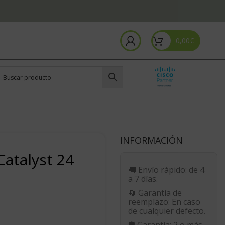
0,00
€
INFORMACIÓN
atalyst 24
🚚
Envío rápido:
de 4
a 7 días.
🔄
Garantía de
reemplazo:
En caso
de cualquier defecto.
🛡️
Garantía:
2 o más