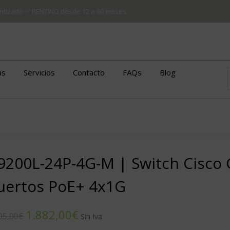
arantizado ✅ RENTING desde 12 a 60 meses
as
Servicios
Contacto
FAQs
Blog
9200L-24P-4G-M | Switch Cisco C
uertos PoE+ 4x1G
1.882,00
€
05,00
€