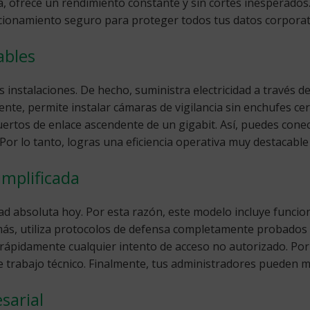
cia, ofrece un rendimiento constante y sin cortes inesperado
ncionamiento seguro para proteger todos tus datos corporat
ables
s instalaciones. De hecho, suministra electricidad a través d
nte, permite instalar cámaras de vigilancia sin enchufes ce
uertos de enlace ascendente de un gigabit. Así, puedes conec
Por lo tanto, logras una eficiencia operativa muy destacable 
implificada
ad absoluta hoy. Por esta razón, este modelo incluye funci
 utiliza protocolos de defensa completamente probados en 
a rápidamente cualquier intento de acceso no autorizado. Po
de trabajo técnico. Finalmente, tus administradores pueden m
sarial