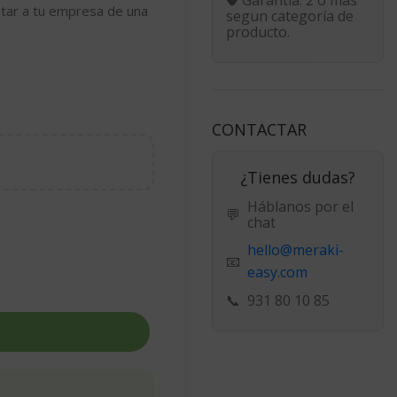
otar a tu empresa de una
segun categoría de
producto.
CONTACTAR
¿Tienes dudas?
Háblanos por el
💬
chat
hello@meraki-
📧
easy.com
📞
931 80 10 85