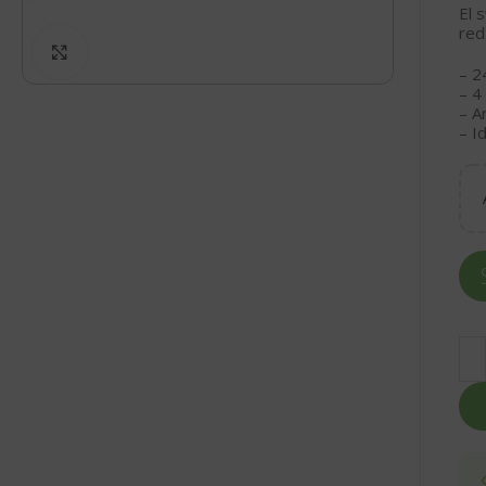
El 
red
Click to enlarge
– 2
– 4
– A
– I