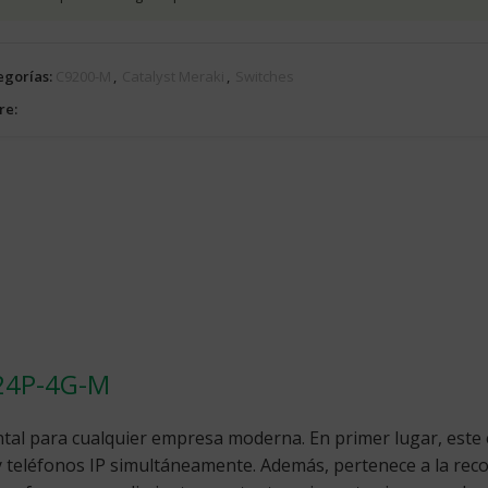
egorías:
C9200-M
,
Catalyst Meraki
,
Switches
re:
-24P-4G-M
al para cualquier empresa moderna. En primer lugar, este
 y teléfonos IP simultáneamente. Además, pertenece a la recon