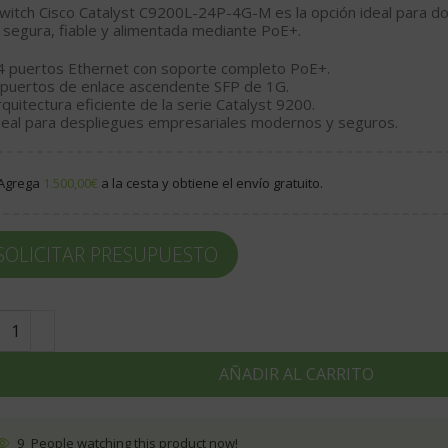
switch Cisco Catalyst C9200L-24P-4G-M es la opción ideal para d
 segura, fiable y alimentada mediante PoE+.
4 puertos Ethernet con soporte completo PoE+.
 puertos de enlace ascendente SFP de 1G.
rquitectura eficiente de la serie Catalyst 9200.
deal para despliegues empresariales modernos y seguros.
Agrega
1.500,00
€
a la cesta y obtiene el envío gratuito.
SOLICITAR PRESUPUESTO
AÑADIR AL CARRITO
9
People watching this product now!