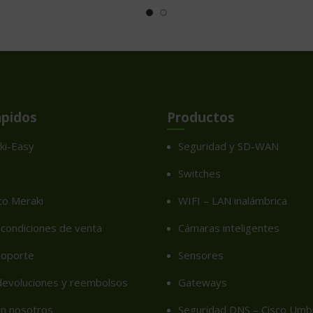
ápidos
Productos
ki-Easy
Seguridad y SD-WAN
Switches
co Meraki
WIFI – LAN inalámbrica
condiciones de venta
Cámaras inteligentes
soporte
Sensores
 devoluciones y reembolsos
Gateways
on nosotros
Seguridad DNS – Cisco Umbr