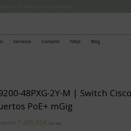
arantizado ✅ RENTING desde 12 a 60 meses
as
Servicios
Contacto
FAQs
Blog
9200-48PXG-2Y-M | Switch Cisco
uertos PoE+ mGig
7.495,00
€
946,00
€