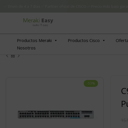
✅ Envío de 4 a 7 días ✅ Partner oficial de CISCO ✅ Precio más bajo g
Productos Meraki
Productos Cisco
Ofert
Nosotros
-53%
C
P
€
€
15.