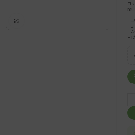
El 
mul
– 4
Click to enlarge
– 2
– A
– I