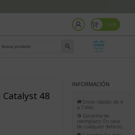
0,00
€
INFORMACIÓN
 Catalyst 48
🚚
Envío rápido:
de 4
a 7 días.
🔄
Garantía de
reemplazo:
En caso
de cualquier defecto.
🛡️
Garantía:
2 o más