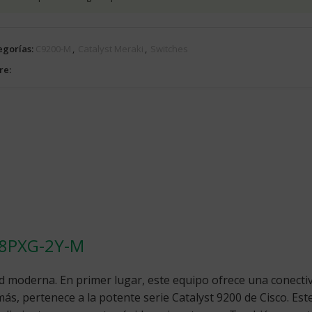
egorías:
C9200-M
,
Catalyst Meraki
,
Switches
re:
-48PXG-2Y-M
 moderna. En primer lugar, este equipo ofrece una conectivi
más, pertenece a la potente serie Catalyst 9200 de Cisco. E