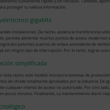
endimiento sumamente rápido y sin retrasos. También, aporta
ara proteger tu valiosa información.
veinticinco gigabits
randes instalaciones. De hecho, acelera la transferencia util
te, permite alimentar muchos puntos de acceso modernos 
ntegra dos potentes puertos de enlace ascendente de veintici
ye sin ningún tipo de interrupción. Por lo tanto, logras una
ción simplificada
or esta razón, este modelo incorpora sistemas de protección 
os de cifrado totalmente aprobados por la industria. De igua
e cualquier intento de acceso no autorizado. Por otro lado, 
 en pocos minutos. Finalmente, su mantenimiento diario req
cnológico