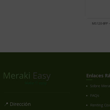
MS120-8FP –
Enlaces R
Sobre Mera
FAQs
📍 Dirección
Renting Cis