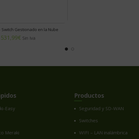
 Switch Gestionado en la Nube
€
ápidos
Productos
ki-Easy
Seguridad y SD-WAN
Switches
co Meraki
WIFI – LAN inalámbrica