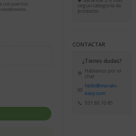
a con puertos
segun categoría de
 rendimiento.
producto.
CONTACTAR
¿Tienes dudas?
Háblanos por el
💬
chat
hello@meraki-
📧
easy.com
📞
931 80 10 85