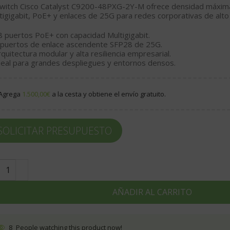
switch Cisco Catalyst C9200-48PXG-2Y-M ofrece densidad máxim
tigigabit, PoE+ y enlaces de 25G para redes corporativas de alto
8 puertos PoE+ con capacidad Multigigabit.
 puertos de enlace ascendente SFP28 de 25G.
rquitectura modular y alta resiliencia empresarial.
deal para grandes despliegues y entornos densos.
Agrega
1.500,00
€
a la cesta y obtiene el envío gratuito.
SOLICITAR PRESUPUESTO
AÑADIR AL CARRITO
8
People watching this product now!