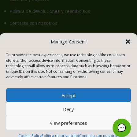
Política de devoluciones y reembolsos
Contacte con nosotros
Igualamos tu Precio – Meraki easy
Manage Consent
Cookie Policy (EU)
To provide the best experiences, we use technologies like cookies to
store and/or access device information. Consenting to these
technologies will allow us to process data such as browsing behavior or
Productos
unique IDs on this site. Not consenting or withdrawing consent, may
adversely affect certain features and functions.
Seguridad y SD-WAN
Accept
Switches
WIFI – LAN inalámbrica
Deny
Cámaras inteligentes
View preferences
Sensores
0
Cookie Policy
Política de privacidad
Contacta con nosotros