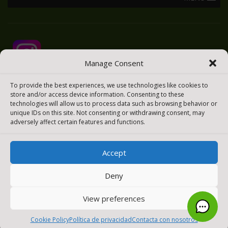
Manage Consent
To provide the best experiences, we use technologies like cookies to
store and/or access device information. Consenting to these
technologies will allow us to process data such as browsing behavior or
unique IDs on this site. Not consenting or withdrawing consent, may
adversely affect certain features and functions.
Accept
Deny
2025 © Todos los derechos reservados
Meraki Easy
[payment_methods_image]
View preferences
0
Cookie Policy
Política de privacidad
Contacta con nosotros