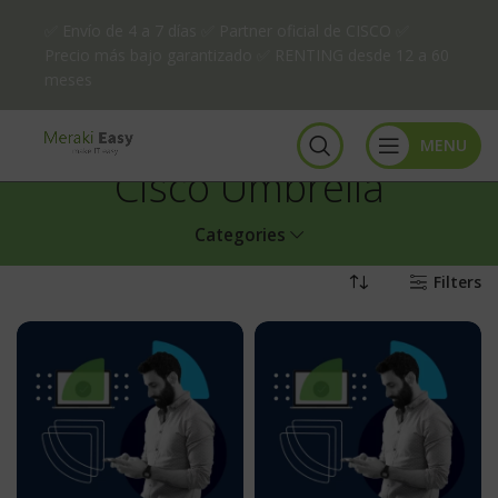
✅ Envío de 4 a 7 días ✅ Partner oficial de CISCO ✅
Precio más bajo garantizado ✅ RENTING desde 12 a 60
meses
MENU
Cisco Umbrella
Categories
Filters